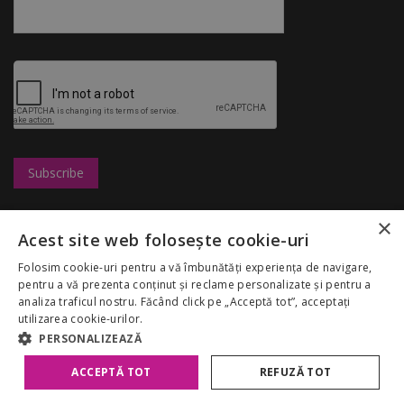
×
Leasing
UBC
Magazine
Acest site web folosește cookie-uri
Marketing
Congresshall
Restaurante
Cariere
Parcare
Divertisment
Folosim cookie-uri pentru a vă îmbunătăți experiența de navigare,
Regulamentul
Targuri
Reduceri
pentru a vă prezenta conținut și reclame personalizate și pentru a
Palas Mall
Despre noi
analiza traficul nostru. Făcând click pe „Acceptă tot”, acceptați
My Account
GDPR
utilizarea cookie-urilor.
Politica Cookies
PERSONALIZEAZĂ
ACCEPTĂ TOT
REFUZĂ TOT
Copyright 2026 Palas Mall. Toate drepturile rezervate.