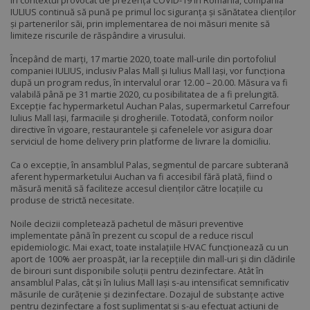
În contextul provocat de prezența COVID-19 în România, compania
IULIUS continuă să pună pe primul loc siguranța și sănătatea clienților
și partenerilor săi, prin implementarea de noi măsuri menite să
limiteze riscurile de răspândire a virusului.
Începând de marți, 17 martie 2020, toate mall-urile din portofoliul
companiei IULIUS, inclusiv Palas Mall și Iulius Mall Iași, vor funcționa
după un program redus, în intervalul orar 12.00 – 20.00. Măsura va fi
valabilă până pe 31 martie 2020, cu posibilitatea de a fi prelungită.
Excepție fac hypermarketul Auchan Palas, supermarketul Carrefour
Iulius Mall Iași, farmaciile și drogheriile. Totodată, conform noilor
directive în vigoare, restaurantele și cafenelele vor asigura doar
serviciul de home delivery prin platforme de livrare la domiciliu.
Ca o excepție, în ansamblul Palas, segmentul de parcare subterană
aferent hypermarketului Auchan va fi accesibil fără plată, fiind o
măsură menită să faciliteze accesul clienților către locațiile cu
produse de strictă necesitate.
Noile decizii completează pachetul de măsuri preventive
implementate până în prezent cu scopul de a reduce riscul
epidemiologic. Mai exact, toate instalațiile HVAC funcționează cu un
aport de 100% aer proaspăt, iar la recepțiile din mall-uri și din clădirile
de birouri sunt disponibile soluții pentru dezinfectare. Atât în
ansamblul Palas, cât și în Iulius Mall Iași s-au intensificat semnificativ
măsurile de curățenie și dezinfectare. Dozajul de substanțe active
pentru dezinfectare a fost suplimentat și s-au efectuat acțiuni de