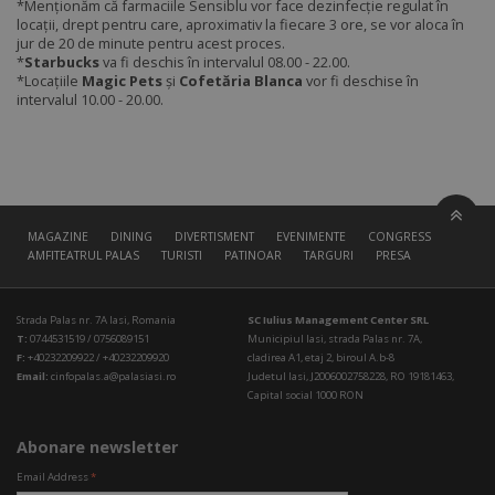
*Menționăm că farmaciile Sensiblu vor face dezinfecție regulat în
locații, drept pentru care, aproximativ la fiecare 3 ore, se vor aloca în
jur de 20 de minute pentru acest proces.
*
Starbucks
va fi deschis în intervalul 08.00 - 22.00.
*Locațiile
Magic Pets
și
Cofetăria Blanca
vor fi deschise în
intervalul 10.00 - 20.00.
MAGAZINE
DINING
DIVERTISMENT
EVENIMENTE
CONGRESS HALL
AMFITEATRUL PALAS
TURISTI
PATINOAR
TARGURI
PRESA
Strada Palas nr. 7A Iasi, Romania
SC Iulius Management Center SRL
T:
0744531519 / 0756089151
Municipiul Iasi, strada Palas nr. 7A,
F:
+40232209922 / +40232209920
cladirea A1, etaj 2, biroul A.b-8
Email:
cinfopalas.a@palasiasi.ro
Judetul Iasi, J2006002758228, RO 19181463,
Capital social 1000 RON
Abonare newsletter
Email Address
*