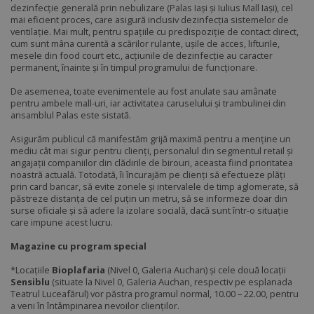
dezinfecție generală prin nebulizare (Palas Iași și Iulius Mall Iași), cel
mai eficient proces, care asigură inclusiv dezinfecția sistemelor de
ventilație. Mai mult, pentru spațiile cu predispoziție de contact direct,
cum sunt mâna curentă a scărilor rulante, ușile de acces, lifturile,
mesele din food court etc., acțiunile de dezinfecție au caracter
permanent, înainte și în timpul programului de funcționare.
De asemenea, toate evenimentele au fost anulate sau amânate
pentru ambele mall-uri, iar activitatea caruselului și trambulinei din
ansamblul Palas este sistată.
Asigurăm publicul că manifestăm grijă maximă pentru a menține un
mediu cât mai sigur pentru clienți, personalul din segmentul retail și
angajații companiilor din clădirile de birouri, aceasta fiind prioritatea
noastră actuală. Totodată, îi încurajăm pe clienți să efectueze plăți
prin card bancar, să evite zonele și intervalele de timp aglomerate, să
păstreze distanța de cel puțin un metru, să se informeze doar din
surse oficiale și să adere la izolare socială, dacă sunt într-o situație
care impune acest lucru.
Magazine cu program special
*Locațiile
Bioplafaria
(Nivel 0, Galeria Auchan) și cele două locații
Sensiblu
(situate la Nivel 0, Galeria Auchan, respectiv pe esplanada
Teatrul Luceafărul) vor păstra programul normal, 10.00 – 22.00, pentru
a veni în întâmpinarea nevoilor clienților.