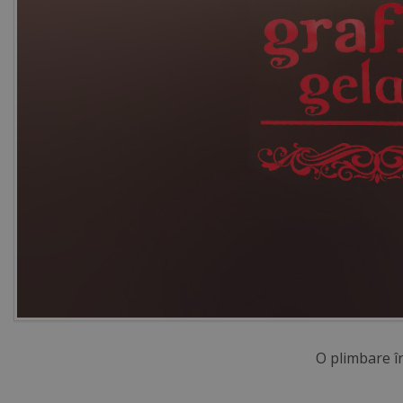
O plimbare î