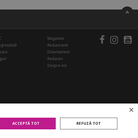
C
Magazine
gresshall
Restaurante
care
Divertisment
guri
Reduceri
Despre noi
×
ACCEPTĂ TOT
REFUZĂ TOT