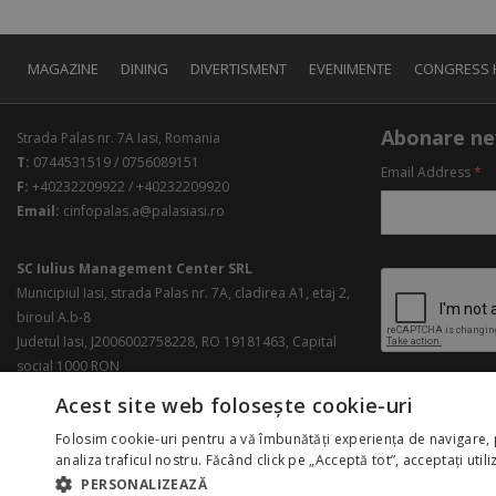
MAGAZINE
DINING
DIVERTISMENT
EVENIMENTE
CONGRESS 
Abonare ne
Strada Palas nr. 7A Iasi, Romania
T:
0744531519 / 0756089151
Email Address
*
F:
+40232209922 / +40232209920
Email:
cinfopalas.a@palasiasi.ro
SC Iulius Management Center SRL
Municipiul Iasi, strada Palas nr. 7A, cladirea A1, etaj 2,
biroul A.b-8
Judetul Iasi, J2006002758228, RO 19181463, Capital
social 1000 RON
Acest site web folosește cookie-uri
Folosim cookie-uri pentru a vă îmbunătăți experiența de navigare, 
analiza traficul nostru. Făcând click pe „Acceptă tot”, acceptați util
PERSONALIZEAZĂ