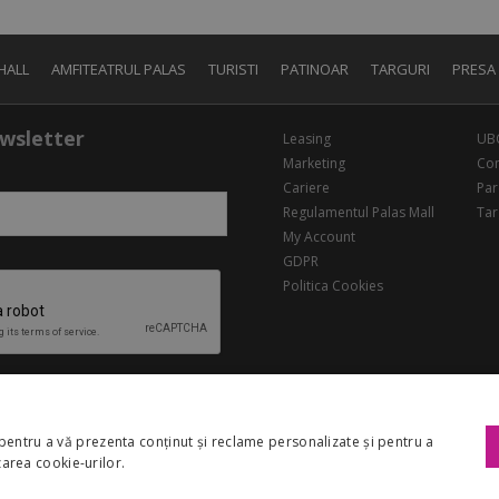
HALL
AMFITEATRUL PALAS
TURISTI
PATINOAR
TARGURI
PRESA
wsletter
Leasing
UB
Marketing
Con
Cariere
Par
Regulamentul Palas Mall
Tar
My Account
GDPR
Politica Cookies
pentru a vă prezenta conținut și reclame personalizate și pentru a
izarea cookie-urilor.
Copyright 2026 Palas Mall. Toate drepturile rezervate.