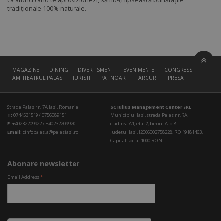
ca atunci când te aprovizionezi, să nu-ți lipsească bunătățile
tradiționale 100% naturale.
MAGAZINE
DINING
DIVERTISMENT
EVENIMENTE
CONGRESS HALL
AMFITEATRUL PALAS
TURISTI
PATINOAR
TARGURI
PRESA
Strada Palas nr. 7A Iasi, Romania
SC Iulius Management Center SRL
T:
0744531519 / 0756089151
Municipiul Iasi, strada Palas nr. 7A,
F:
+40232209922 / +40232209920
cladirea A1, etaj 2, biroul A.b-8
Email:
cinfopalas.a@palasiasi.ro
Judetul Iasi, J2006002758228, RO 19181463,
Capital social 1000 RON
Abonare newsletter
Email Address
*