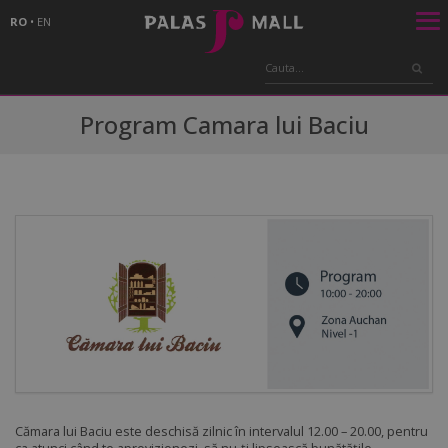
RO
•
EN
Program Camara lui Baciu
Cămara lui Baciu este deschisă zilnic în intervalul 12.00 – 20.00, pentru