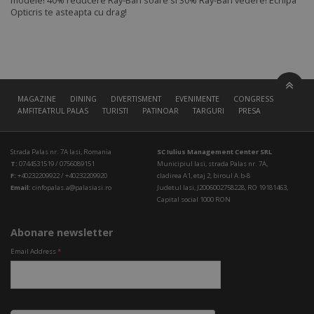
modele! 40% reducere Ray-Ban soare si 30% Ray-Ban vedere! Echipa
Opticris te asteapta cu drag!
MAGAZINE
DINING
DIVERTISMENT
EVENIMENTE
CONGRESS HALL
AMFITEATRUL PALAS
TURISTI
PATINOAR
TARGURI
PRESA
Strada Palas nr. 7A Iasi, Romania
SC Iulius Management Center SRL
T:
0744531519 / 0756089151
Municipiul Iasi, strada Palas nr. 7A,
F:
+40232209922 / +40232209920
cladirea A1, etaj 2, biroul A.b-8
Email:
cinfopalas.a@palasiasi.ro
Judetul Iasi, J2006002758228, RO 19181463,
Capital social 1000 RON
Abonare newsletter
Email Address
*