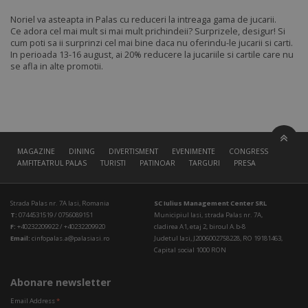
Noriel va asteapta in Palas cu reduceri la intreaga gama de jucarii.
Ce adora cel mai mult si mai mult prichindeii? Surprizele, desigur! Si
cum poti sa ii surprinzi cel mai bine daca nu oferindu-le jucarii si carti.
In perioada 13-16 august, ai 20% reducere la jucariile si cartile care nu
se afla in alte promotii.
MAGAZINE
DINING
DIVERTISMENT
EVENIMENTE
CONGRESS HALL
AMFITEATRUL PALAS
TURISTI
PATINOAR
TARGURI
PRESA
Strada Palas nr. 7A Iasi, Romania
SC Iulius Management Center SRL
T:
0744531519 / 0756089151
Municipiul Iasi, strada Palas nr. 7A,
F:
+40232209922 / +40232209920
cladirea A1, etaj 2, biroul A.b-8
Email:
cinfopalas.a@palasiasi.ro
Judetul Iasi, J2006002758228, RO 19181463,
Capital social 1000 RON
Abonare newsletter
Email Address
*