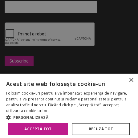
×
Leasing
UBC
Magazine
Acest site web folosește cookie-uri
Marketing
Congresshall
Restaurante
Cariere
Parcare
Divertisment
Folosim cookie-uri pentru a vă îmbunătăți experiența de navigare,
Regulamentul
Targuri
Reduceri
pentru a vă prezenta conținut și reclame personalizate și pentru a
Palas Mall
Despre noi
analiza traficul nostru. Făcând click pe „Acceptă tot”, acceptați
My Account
GDPR
utilizarea cookie-urilor.
Politica Cookies
PERSONALIZEAZĂ
ACCEPTĂ TOT
REFUZĂ TOT
Copyright 2026 Palas Mall. Toate drepturile rezervate.