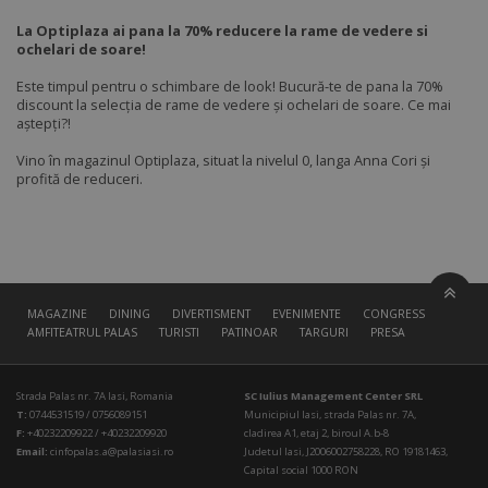
La Optiplaza ai pana la 70% reducere la rame de vedere si
ochelari de soare!
Este timpul pentru o schimbare de look! Bucură-te de pana la 70%
discount la selecția de rame de vedere și ochelari de soare. Ce mai
aștepți?!
Vino în magazinul Optiplaza, situat la nivelul 0, langa Anna Cori și
profită de reduceri.
MAGAZINE
DINING
DIVERTISMENT
EVENIMENTE
CONGRESS HALL
AMFITEATRUL PALAS
TURISTI
PATINOAR
TARGURI
PRESA
Strada Palas nr. 7A Iasi, Romania
SC Iulius Management Center SRL
T:
0744531519 / 0756089151
Municipiul Iasi, strada Palas nr. 7A,
F:
+40232209922 / +40232209920
cladirea A1, etaj 2, biroul A.b-8
Email:
cinfopalas.a@palasiasi.ro
Judetul Iasi, J2006002758228, RO 19181463,
Capital social 1000 RON