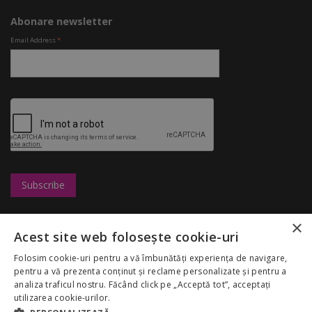
Abonare newsletter
Email Address
*
×
Leasing
UBC
Magazine
Acest site web folosește cookie-uri
Marketing
Congresshall
Restaurante
Cariere
Parcare
Divertisment
Folosim cookie-uri pentru a vă îmbunătăți experiența de navigare,
Regulamentul
Targuri
Reduceri
pentru a vă prezenta conținut și reclame personalizate și pentru a
Palas Mall
Despre noi
analiza traficul nostru. Făcând click pe „Acceptă tot”, acceptați
My Account
GDPR
utilizarea cookie-urilor.
Politica Cookies