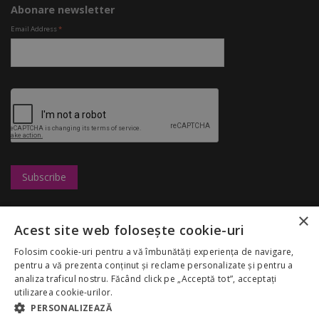
Abonare newsletter
Email Address
*
×
Leasing
UBC
Magazine
Acest site web folosește cookie-uri
Marketing
Congresshall
Restaurante
Cariere
Parcare
Divertisment
Folosim cookie-uri pentru a vă îmbunătăți experiența de navigare,
Regulamentul
Targuri
Reduceri
pentru a vă prezenta conținut și reclame personalizate și pentru a
Palas Mall
Despre noi
analiza traficul nostru. Făcând click pe „Acceptă tot”, acceptați
My Account
GDPR
utilizarea cookie-urilor.
Politica Cookies
PERSONALIZEAZĂ