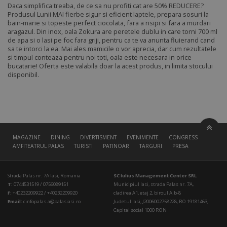
Daca simplifica treaba, de ce sa nu profiti cat are 50% REDUCERE?
Produsul Lunii MAI fierbe sigur si eficient laptele, prepara sosuri la
bain-marie si topeste perfect ciocolata, fara a risipi si fara a murdari
aragazul. Din inox, oala Zokura are peretele dublu in care torni 700 ml
de apa si o lasi pe foc fara griji, pentru ca te va anunta fluierand cand
sa te intorci la ea. Mai ales mamicile o vor aprecia, dar cum rezultatele
si timpul conteaza pentru noi toti, oala este necesara in orice
bucatarie! Oferta este valabila doar la acest produs, in limita stocului
disponibil.
MAGAZINE
DINING
DIVERTISMENT
EVENIMENTE
CONGRESS HALL
AMFITEATRUL PALAS
TURISTI
PATINOAR
TARGURI
PRESA
Strada Palas nr. 7A Iasi, Romania
SC Iulius Management Center SRL
T:
0744531519 / 0756089151
Municipiul Iasi, strada Palas nr. 7A,
F:
+40232209922 / +40232209920
cladirea A1, etaj 2, biroul A.b-8
Email:
cinfopalas.a@palasiasi.ro
Judetul Iasi, J2006002758228, RO 19181463,
Capital social 1000 RON