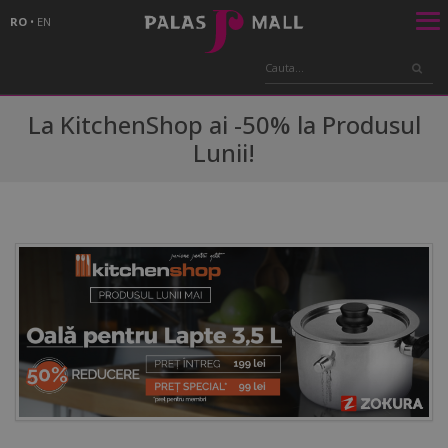
RO
•
EN
La KitchenShop ai -50% la Produsul
Lunii!