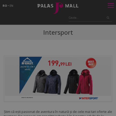
RO
•
EN
Intersport
Știm că ești pasionat de aventura în natură și de cele mai tari oferte ale