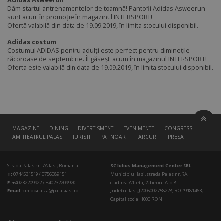
Adidas Asweerun
Dăm startul antrenamentelor de toamnă! Pantofii Adidas Asweerun
sunt acum în promoție în magazinul INTERSPORT!
Ofertă valabilă din data de 19.09.2019, în limita stocului disponibil.
Adidas costum
Costumul ADIDAS pentru adulți este perfect pentru diminețile
răcoroase de septembrie. Îl găsești acum în magazinul INTERSPORT!
Oferta este valabilă din data de 19.09.2019, în limita stocului disponibil.
MAGAZINE
DINING
DIVERTISMENT
EVENIMENTE
CONGRESS HALL
AMFITEATRUL PALAS
TURISTI
PATINOAR
TARGURI
PRESA
Strada Palas nr. 7A Iasi, Romania
SC Iulius Management Center SRL
T:
0744531519 / 0756089151
Municipiul Iasi, strada Palas nr. 7A,
F:
+40232209922 / +40232209920
cladirea A1, etaj 2, biroul A.b-8
Email:
cinfopalas.a@palasiasi.ro
Judetul Iasi, J2006002758228, RO 19181463,
Capital social 1000 RON