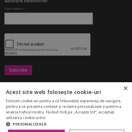
Abonare newsletter
Email Address
*
×
Leasing
UBC
Magazine
Acest site web folosește cookie-uri
Marketing
Congresshall
Restaurante
Cariere
Parcare
Divertisment
Folosim cookie-uri pentru a vă îmbunătăți experiența de navigare,
Regulamentul
Targuri
Reduceri
pentru a vă prezenta conținut și reclame personalizate și pentru a
Palas Mall
Despre noi
analiza traficul nostru. Făcând click pe „Acceptă tot”, acceptați
My Account
GDPR
utilizarea cookie-urilor.
Politica Cookies
PERSONALIZEAZĂ