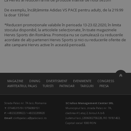
La Hervis ai reduceri la mii de produse înainte de noul sezon!
De exemplu, încălțăminte Adidas VS PACE pentru adulți, de la 219.99
la doar 139 lei!
*Reduceri promoționale valabile în perioada 13-23.02.2020, în limita
stocului disponibil, la articolele selecționate, în toate magazinele
Hervis Sports din România. Promoția nu se cumulează cu reducerile
acordate de alți parteneri Hervis Sports și nici cu reducerile oferite de
alte campanii Hervis active în această perioadă.
MAGAZINE
DINING
DIVERTISMENT
EVENIMENTE
CONGRESS HALL
AMFITEATRUL PALAS
TURISTI
PATINOAR
TARGURI
PRESA
Strada Palas nr. 7A Iasi, Romania
SC Iulius Management Center SRL
T:
0744531519 / 0756089151
Municipiul Iasi, strada Palas nr. 7A,
F:
+40232209922 / +40232209920
cladirea A1, etaj 2, biroul A.b-8
Email:
cinfopalas.a@palasiasi.ro
Judetul Iasi, J2006002758228, RO 19181463,
Capital social 1000 RON