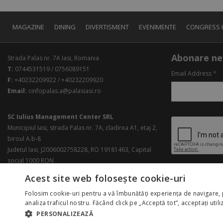
MAGAZINE
DINING
DIVERTISMENT
EVENIMENTE
CONGRESS 
Abonare ne
Strada Palas nr. 7A Iasi, Romania
T:
0744531519 / 0756089151
Email Address
*
F:
+40232209922 / +40232209920
Email:
cinfopalas.a@palasiasi.ro
SC Iulius Management Center SRL
Municipiul Iasi, strada Palas nr. 7A, cladirea A1, etaj 2,
biroul A.b-8
Judetul Iasi, J2006002758228, RO 19181463, Capital
social 1000 RON
Acest site web folosește cookie-uri
Folosim cookie-uri pentru a vă îmbunătăți experiența de navigare, 
analiza traficul nostru. Făcând click pe „Acceptă tot”, acceptați util
PERSONALIZEAZĂ