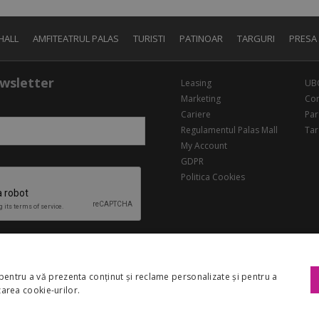
HALL
AMFITEATRUL PALAS
TURISTI
PATINOAR
TARGURI
PRESA
wsletter
Leasing
UB
Marketing
Con
Cariere
Par
Regulamentul Palas Mall
Tar
My Account
GDPR
Politica Cookies
pentru a vă prezenta conținut și reclame personalizate și pentru a
izarea cookie-urilor.
Copyright 2026 Palas Mall. Toate drepturile rezervate.