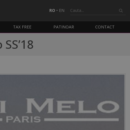
RO
•
EN
TAX FREE
PATINOAR
CONTACT
o SS’18