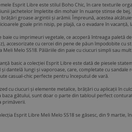
mele Esprit Libre este stilul Boho Chic, în care texturile or
iunii jachetelor împletite din mohair în nuanțe stinse de bej, 
brățări groase argintii și arămii. Împreună, acestea alcătuie
icioarele goale prin nisip, pe plajă, ca o evadare în vacanță, l
baie cu imprimeuri vegetale, ce acoperă întreaga paletă de v
oaz), accesorizate cu cercei din pene de păun împodobite cu 
ia Meli Melo SS18. Pălăriile din paie cu ciucuri simpli sau multi
nță basic a colecției Esprit Libre este dată de piesele state
l și dantelă lungi și vaporoase, care, completate cu sandale r
nute casual-chic perfecte pentru începutul de vară.
zed cu ciucuri și elemente metalice, brățări cu aplicații în cul
la baza gâtului, sunt doar o parte din tabloul perfect contur
 primăverii.
olecția Esprit Libre Meli Melo SS18 se găsesc, din 9 martie,