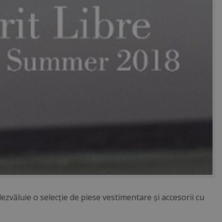
ezvăluie o selecție de piese vestimentare și accesorii cu