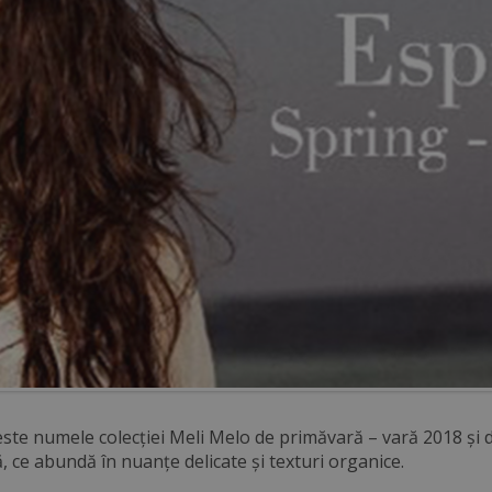
este numele colecției Meli Melo de primăvară – vară 2018 și d
ă, ce abundă în nuanțe delicate și texturi organice.