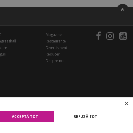
C
Magazine
gresshall
Restaurante
care
Divertisment
guri
Reduceri
Despre noi
×
ACCEPTĂ TOT
REFUZĂ TOT