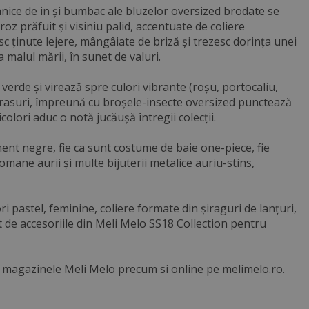
ganice de in și bumbac ale bluzelor oversized brodate se
roz prăfuit și visiniu palid, accentuate de coliere
sc ținute lejere, mângâiate de briză și trezesc dorința unei
a malul mării, în sunet de valuri.
erde și virează spre culori vibrante (roșu, portocaliu,
strasuri, împreună cu broșele-insecte oversized punctează
colori aduc o notă jucăușă întregii colecții.
ment negre, fie ca sunt costume de baie one-piece, fie
omane aurii și multe bijuterii metalice auriu-stins,
ori pastel, feminine, coliere formate din șiraguri de lanțuri,
at de accesoriile din Meli Melo SS18 Collection pentru
 în magazinele Meli Melo precum si online pe melimelo.ro.