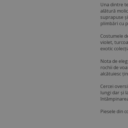
Una dintre te
alătură molic
suprapuse și 
plimbări cu p
Costumele de 
violet, turc
exotic colecț
Nota de elega
rochii de voa
alcătuiesc ți
Cercei oversi
lungi dar și 
întâmpinarea
Piesele din c