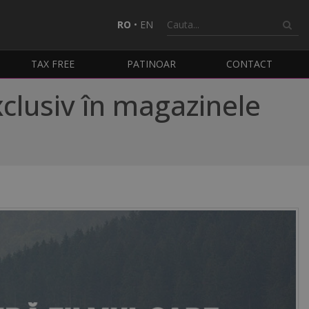
RO
•
EN
TAX FREE
PATINOAR
CONTACT
clusiv în magazinele