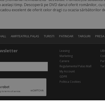
în același timp. Descoperă pe DVD darul oferit românilor, cu 
adou excelent de oferit celor dragi cu ocazia sărbătorilor de
HALL
AMFITEATRUL PALAS
TURISTI
PATINOAR
TARGURI
PRESA
wsletter
Leasing
UB
Marketing
Con
Cariere
Par
Regulamentul Palas Mall
Tar
My Account
GDPR
Politica Cookies