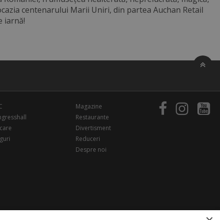
ocazia centenarului Marii Uniri, din partea Auchan Retail
 iarnă!
C
Magazine
gresshall
Restaurante
care
Divertisment
guri
Reduceri
Despre noi