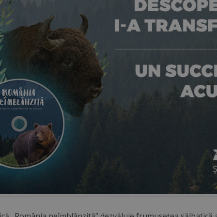
ică „România neîmblânzită” dezvăluie frumusețea sălbatică 