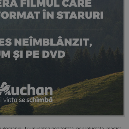
a României, frumusețea nealterată, neprelucrată, magică,