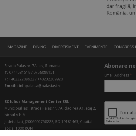
dar fragilă, 
România, un c
MAGAZINE
DINING
DIVERTISMENT
EVENIMENTE
CONGRESS 
Abonare ne
Strada Palas nr. 7A Iasi, Romania
T:
0744531519 / 0756089151
Email Address
*
F:
+40232209922 / +40232209920
Email:
cinfopalas.a@palasiasi.ro
SC Iulius Management Center SRL
Municipiul Iasi, strada Palas nr. 7A, cladirea A1, etaj 2,
biroul A.b-8
Judetul Iasi, J2006002758228, RO 19181463, Capital
social 1000 RON