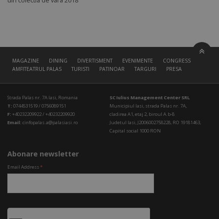
din colectia de vara 2018
MAGAZINE
DINING
DIVERTISMENT
EVENIMENTE
CONGRESS HALL
AMFITEATRUL PALAS
TURISTI
PATINOAR
TARGURI
PRESA
Strada Palas nr. 7A Iasi, Romania
SC Iulius Management Center SRL
T:
0744531519 / 0756089151
Municipiul Iasi, strada Palas nr. 7A,
F:
+40232209922 / +40232209920
cladirea A1, etaj 2, biroul A.b-8
Email:
cinfopalas.a@palasiasi.ro
Judetul Iasi, J2006002758228, RO 19181463,
Capital social 1000 RON
Abonare newsletter
Email Address
*