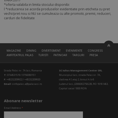
VARA 2017
*oferta valabila in limita stocului disponibi
l *reducerea se acorda produselor evidentiate prin eticheta cu pret
vechi/pret nou si NU se cumuleaza cu alte promotii, premii, reduceri,
carduri de fidelitate
MAGAZINE
DINING
DIVERTISMENT
EVENIMENTE
CONGRESS HALL
AMFITEATRUL PALAS
TURISTI
PATINOAR
TARGURI
PRESA
Strada Palas nr. 7A Iasi, Romania
SC Iulius Management Center SRL
T:
0744531519 / 0756089151
Municipiul Iasi, strada Palas nr. 7A,
F:
+40232209922 / +40232209920
cladirea A1, etaj 2, biroul A.b-8
Email:
cinfopalas.a@palasiasi.ro
Judetul Iasi, J2006002758228, RO 19181463,
Capital social 1000 RON
Abonare newsletter
Email Address
*