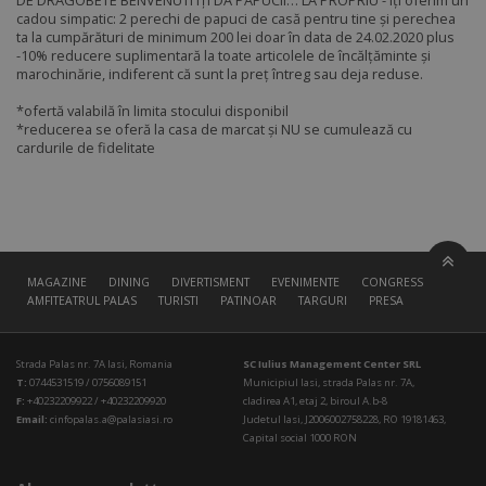
DE DRAGOBETE BENVENUTI ÎȚI DĂ PAPUCII… LA PROPRIU - îți oferim un
cadou simpatic: 2 perechi de papuci de casă pentru tine și perechea
ta la cumpărături de minimum 200 lei doar în data de 24.02.2020 plus
-10% reducere suplimentară la toate articolele de încălțăminte și
marochinărie, indiferent că sunt la preț întreg sau deja reduse.
*ofertă valabilă în limita stocului disponibil
*reducerea se oferă la casa de marcat și NU se cumulează cu
cardurile de fidelitate
MAGAZINE
DINING
DIVERTISMENT
EVENIMENTE
CONGRESS HALL
AMFITEATRUL PALAS
TURISTI
PATINOAR
TARGURI
PRESA
Strada Palas nr. 7A Iasi, Romania
SC Iulius Management Center SRL
T:
0744531519 / 0756089151
Municipiul Iasi, strada Palas nr. 7A,
F:
+40232209922 / +40232209920
cladirea A1, etaj 2, biroul A.b-8
Email:
cinfopalas.a@palasiasi.ro
Judetul Iasi, J2006002758228, RO 19181463,
Capital social 1000 RON