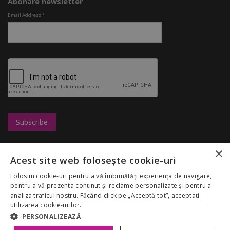
Abonare newsletter
Email Address
*
×
Leasing
UBC
Magazine
Acest site web folosește cookie-uri
Marketing
Congresshall
Restaurante
Cariere
Parcare
Divertisment
Folosim cookie-uri pentru a vă îmbunătăți experiența de navigare,
Regulamentul
Targuri
Reduceri
pentru a vă prezenta conținut și reclame personalizate și pentru a
Palas Mall
Despre noi
analiza traficul nostru. Făcând click pe „Acceptă tot”, acceptați
My Account
GDPR
utilizarea cookie-urilor.
Politica Cookies
PERSONALIZEAZĂ