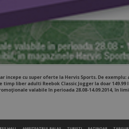
ar incepe cu super oferte la Hervis Sports.
De exemplu: a
 timp liber adulti Reebok Classic Jogger la doar 149.99 
omoţionale valabile în perioada 28.08-14.09.2014, în limi
ESS HALL
AMFITEATRUL PALAS
TURISTI
PATINOAR
TARGUR