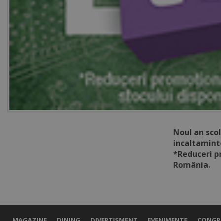
Noul an scol
incaltaminte
*Reduceri pr
România.
MAGAZINE
DINING
DIVERTISMENT
EVENIMENTE
CONGR