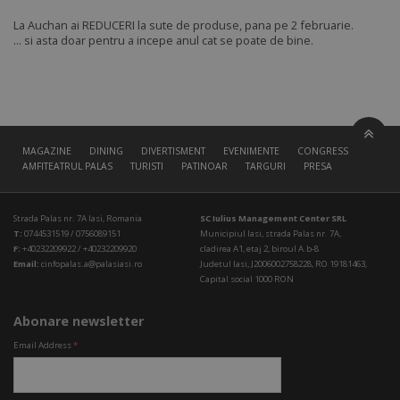
La Auchan ai REDUCERI la sute de produse, pana pe 2 februarie.
... si asta doar pentru a incepe anul cat se poate de bine.
MAGAZINE
DINING
DIVERTISMENT
EVENIMENTE
CONGRESS HALL
AMFITEATRUL PALAS
TURISTI
PATINOAR
TARGURI
PRESA
Strada Palas nr. 7A Iasi, Romania
SC Iulius Management Center SRL
T:
0744531519 / 0756089151
Municipiul Iasi, strada Palas nr. 7A,
F:
+40232209922 / +40232209920
cladirea A1, etaj 2, biroul A.b-8
Email:
cinfopalas.a@palasiasi.ro
Judetul Iasi, J2006002758228, RO 19181463,
Capital social 1000 RON
Abonare newsletter
Email Address
*