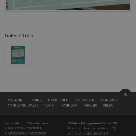
Galerie foto
MAGAZINE
DINING
DIVERTISMENT
EVENIMENTE
CONGRESS HALL
AMFITEATRUL PALAS
TURISTI
PATINOAR
TARGURI
PRESA
Strada Palas nr. 7A Iasi, Romania
SC Iulius Management Center SRL
T:
0744531519 / 0756089151
Municipiul Iasi, strada Palas nr. 7A,
F:
+40232209922 / +40232209920
cladirea A1, etaj 2, biroul A.b-8