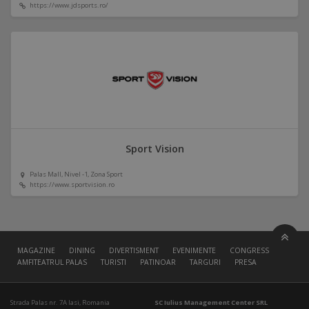
https://www.jdsports.ro/
Sport Vision
Palas Mall, Nivel -1, Zona Sport
https://www.sportvision.ro
MAGAZINE
DINING
DIVERTISMENT
EVENIMENTE
CONGRESS HALL
AMFITEATRUL PALAS
TURISTI
PATINOAR
TARGURI
PRESA
Strada Palas nr. 7A Iasi, Romania
SC Iulius Management Center SRL