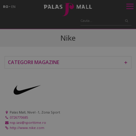
RO
•
EN
Nike
CATEGORII MAGAZINE
＋
Palas Mall, Nivel -1, Zona Sport
0726770685
nsp.iasi@sporttime.ro
http://www.nike.com