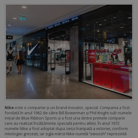
Nike
este o companie și un brand inovator, special. Compania a fost
fondată în anul 1962 de către Bill Bowerman și Phil Knight sub numele
inițial de Blue Ribbon Sports și a fost una dintre primele companii
care au realizat încălțăminte specială pentru atleți. În anul 1972
numele Nike a fost adoptat dupa zeița înaripată a victoriei, conform
mitologiei grecești, iar sigla mărcii Nike numită “swoosh” reprezintă