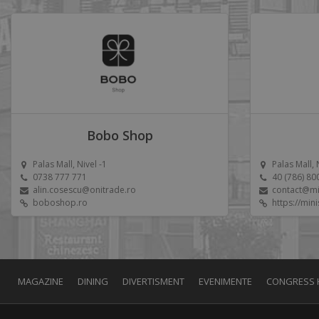
Bobo Shop
Palas Mall, Nivel -1
Palas Mall, 
0738 777 771
40 (786) 80
alin.cosescu@onitrade.ro
contact@mi
boboshop.ro
https://min
MAGAZINE
DINING
DIVERTISMENT
EVENIMENTE
CONGRESS 