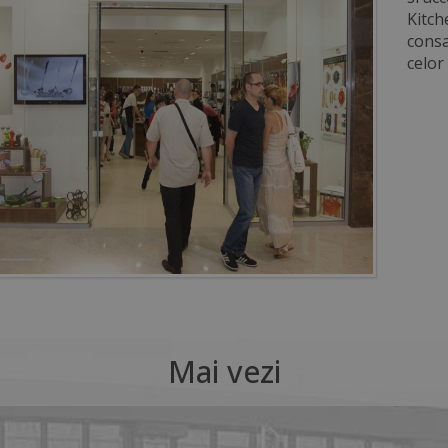
Kitch
consa
celor
Mai vezi