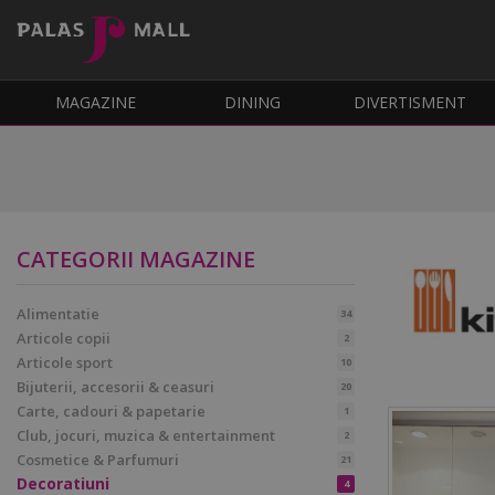
MAGAZINE
DINING
DIVERTISMENT
CATEGORII MAGAZINE
Alimentatie
34
Articole copii
2
Articole sport
10
Bijuterii, accesorii & ceasuri
20
Carte, cadouri & papetarie
1
Club, jocuri, muzica & entertainment
2
Cosmetice & Parfumuri
21
Decoratiuni
4