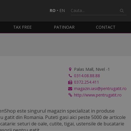
RO
•
EN
TAX FREE
PATINOAR
CONTACT
Palas Mall, Nivel -1
0314.08.88.88
0372.254.411
magazin.iasi@pentrugatit.ro
http://www.pentrugatit.ro
enShop este singurul magazin specializat in produse
u gatit din Romania. Puteti gasi aici peste 5000 de articole
catarie: seturi de oale, cutite, tigai, ustensile de bucatarie
cesorii pentru gatit.