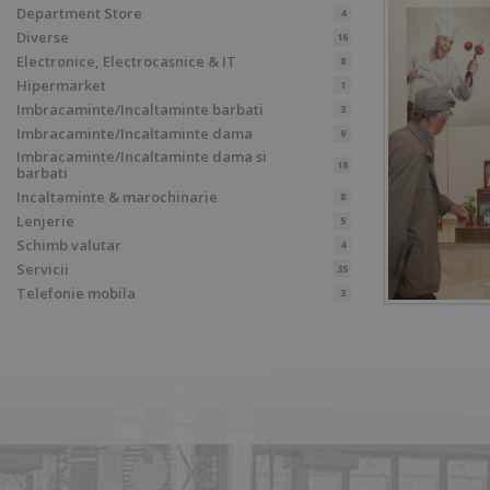
Department Store
4
Diverse
16
Electronice, Electrocasnice & IT
8
Hipermarket
1
Imbracaminte/Incaltaminte barbati
3
Imbracaminte/Incaltaminte dama
9
Imbracaminte/Incaltaminte dama si
18
barbati
Incaltaminte & marochinarie
8
Lenjerie
5
Schimb valutar
4
Servicii
35
Telefonie mobila
3