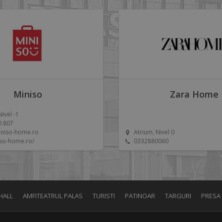
Miniso
Zara Home
Nivel -1
0 807
niso-home.ro
Atrium, Nivel 0
iso-home.ro/
0332880060
HALL
AMFITEATRUL PALAS
TURISTI
PATINOAR
TARGURI
PRESA