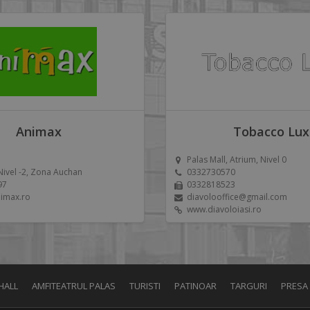
Animax
Tobacco Lux
Palas Mall, Atrium, Nivel 0
 Nivel -2, Zona Auchan
0332730570
97
0332818523
imax.ro
diavolooffice@gmail.com
www.diavoloiasi.ro
HALL
AMFITEATRUL PALAS
TURISTI
PATINOAR
TARGURI
PRESA