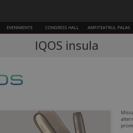
EVENIMENTE
CONGRESS HALL
AMFITEATRUL PALAS
IQOS insula
Misiu
alter
promi