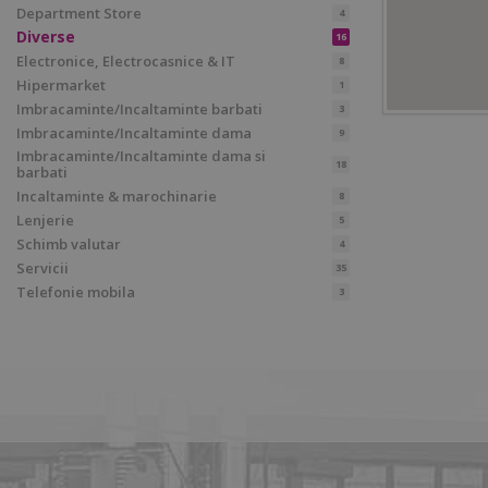
Department Store
4
Diverse
16
Electronice, Electrocasnice & IT
8
Hipermarket
1
Imbracaminte/Incaltaminte barbati
3
Imbracaminte/Incaltaminte dama
9
Imbracaminte/Incaltaminte dama si
18
barbati
Incaltaminte & marochinarie
8
Lenjerie
5
Schimb valutar
4
Servicii
35
Telefonie mobila
3