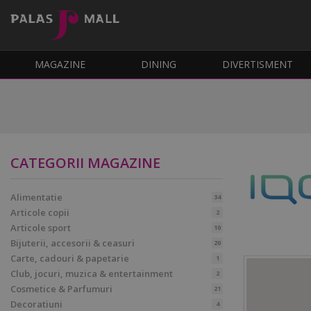
MAGAZINE
DINING
DIVERTISMENT
CATEGORII MAGAZINE
Alimentatie
34
Articole copii
2
Articole sport
10
Bijuterii, accesorii & ceasuri
20
Carte, cadouri & papetarie
1
Club, jocuri, muzica & entertainment
2
Cosmetice & Parfumuri
21
Decoratiuni
4