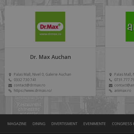
Dr. Max Auchan
Palas Mall, Nivel 0, Galerie Auchan
Palas Mall,
0332 730 741
0731.777.7
contact@drmax.ro
contact@an
https://www.drmax.ro/
animax.ro
MAGAZINE
DINING
DIVERTISMENT
EVENIMENTE
CONGRESS 