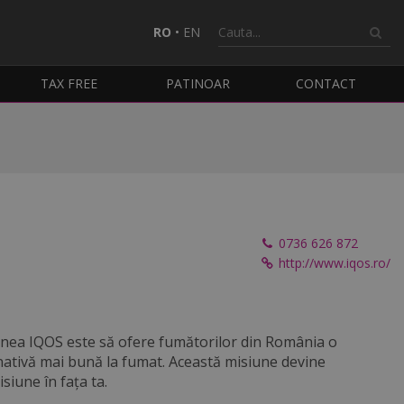
RO
•
EN
TAX FREE
PATINOAR
CONTACT
0736 626 872
http://www.iqos.ro/
nea IQOS este să ofere fumătorilor din România o
nativă mai bună la fumat. Această misiune devine
siune în fața ta.