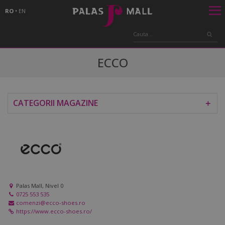
RO
•
EN
ECCO
CATEGORII MAGAZINE
＋
Palas Mall, Nivel 0
0725 553 535
comenzi@ecco-shoes.ro
https://www.ecco-shoes.ro/