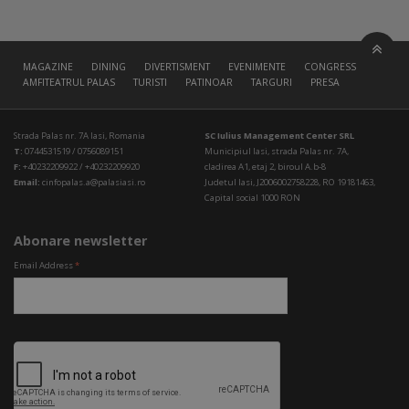
MAGAZINE
DINING
DIVERTISMENT
EVENIMENTE
CONGRESS HALL
AMFITEATRUL PALAS
TURISTI
PATINOAR
TARGURI
PRESA
Strada Palas nr. 7A Iasi, Romania
SC Iulius Management Center SRL
T:
0744531519 / 0756089151
Municipiul Iasi, strada Palas nr. 7A,
F:
+40232209922 / +40232209920
cladirea A1, etaj 2, biroul A.b-8
Email:
cinfopalas.a@palasiasi.ro
Judetul Iasi, J2006002758228, RO 19181463,
Capital social 1000 RON
Abonare newsletter
Email Address
*