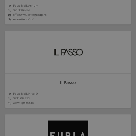
Palas Mall, Atrium
021 330 6424
office@musettegroup.ro
musette.ro/ro/
Il Passo
Palas Mall, Nivel 0
0734 992 220
www.ilpasso.ro