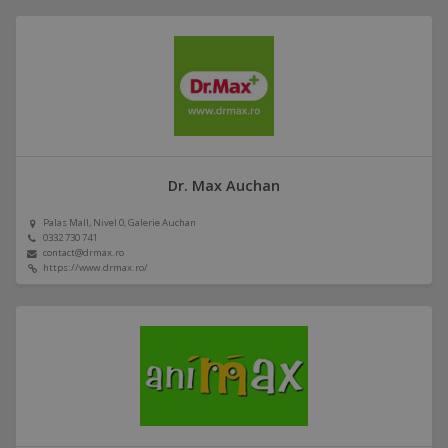
Dr. Max Auchan
Palas Mall, Nivel 0, Galerie Auchan
0332 730 741
contact@drmax.ro
https://www.drmax.ro/