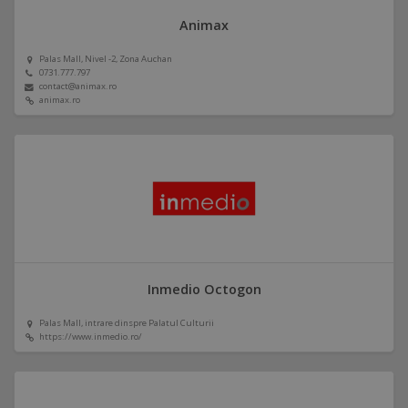
Animax
Palas Mall, Nivel -2, Zona Auchan
0731.777.797
contact@animax.ro
animax.ro
Inmedio Octogon
Palas Mall, intrare dinspre Palatul Culturii
https://www.inmedio.ro/