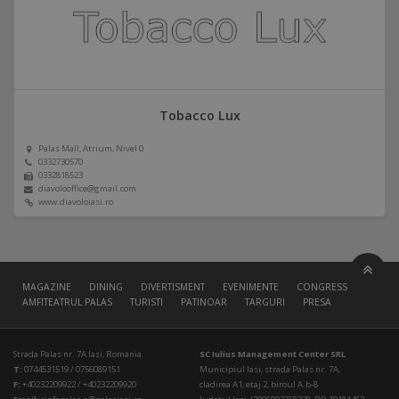
Tobacco Lux
Palas Mall, Atrium, Nivel 0
0332730570
0332818523
diavolooffice@gmail.com
www.diavoloiasi.ro
MAGAZINE
DINING
DIVERTISMENT
EVENIMENTE
CONGRESS HALL
AMFITEATRUL PALAS
TURISTI
PATINOAR
TARGURI
PRESA
Strada Palas nr. 7A Iasi, Romania
SC Iulius Management Center SRL
T:
0744531519 / 0756089151
Municipiul Iasi, strada Palas nr. 7A,
F:
+40232209922 / +40232209920
cladirea A1, etaj 2, biroul A.b-8