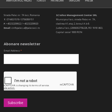
AMFITEATRUL PALAS
TURISTI
PATINOAR
TARGURI
PRESA
Strada Palas nr. 7A Iasi, Romania
SC Iulius Management Center SRL
T:
0744531519 / 0756089151
Municipiul Iasi, strada Palas nr. 7A,
F:
+40232209922 / +40232209920
cladirea A1, etaj 2, biroul A.b-8
Email:
cinfopalas.a@palasiasi.ro
Judetul Iasi, J2006002758228, RO 19181463,
Capital social 1000 RON
Abonare newsletter
Email Address
*