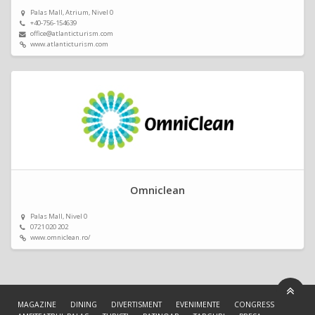
Palas Mall, Atrium, Nivel 0
+40-756-154639
office@atlanticturism.com
www.atlanticturism.com
Omniclean
Palas Mall, Nivel 0
0721 020 202
www.omniclean.ro/
MAGAZINE
DINING
DIVERTISMENT
EVENIMENTE
CONGRESS HALL