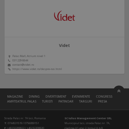
Videt
Palas Mall, Atrium nivel 1
031 229 6844
contact@videt.ro
https://www.videt.ro/despre-noi.html
MAGAZINE
DINING
DIVERTISMENT
EVENIMENTE
CONGRESS HALL
AMFITEATRUL PALAS
TURISTI
PATINOAR
TARGURI
PRESA
Strada Palas nr. 7A Iasi, Romania
SC Iulius Management Center SRL
T:
0744531519 / 0756089151
Municipiul Iasi, strada Palas nr. 7A,
F:
+40232209922 / +40232209920
cladirea A1, etaj 2, biroul A.b-8