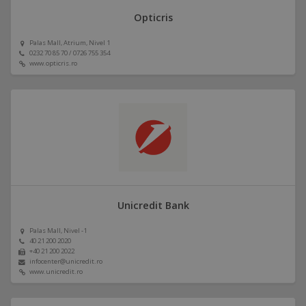
Opticris
Palas Mall, Atrium, Nivel 1
0232 70 85 70 / 0726 755 354
www.opticris.ro
Unicredit Bank
Palas Mall, Nivel -1
40 21 200 2020
+40 21 200 2022
infocenter@unicredit.ro
www.unicredit.ro