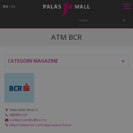
RO
•
EN
ATM BCR
CATEGORII MAGAZINE
＋
Palas Mall, Nivel 0
0800801227
contact.center@bcr.ro
https://www.bcr.ro/ro/persoane-fizice