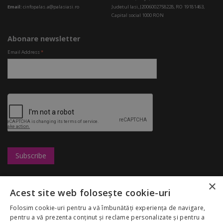
Email:
cinfopalas.a@palasiasi.ro
Judetul Iasi, J2006002758228, RO 19181463,
Capital social 1000 RON
Abonare newsletter
Email Address
*
×
Leasing
UBC
Magazine
Acest site web folosește cookie-uri
Marketing
Congresshall
Restaurante
Cariere
Parcare
Divertisment
Folosim cookie-uri pentru a vă îmbunătăți experiența de navigare,
Regulamentul
Targuri
Reduceri
pentru a vă prezenta conținut și reclame personalizate și pentru a
Palas Mall
Despre noi