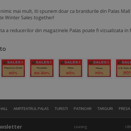
imic mai mult, iti spunem doar ca brandurile din Palas Mall
te Winter Sales together!
ta a reducerilor din magazinele Palas poate fi vizualizata in f
oto
HALL
AMFITEATRUL PALAS
TURISTI
PATINOAR
TARGURI
PRESA
wsletter
Leasing
UB