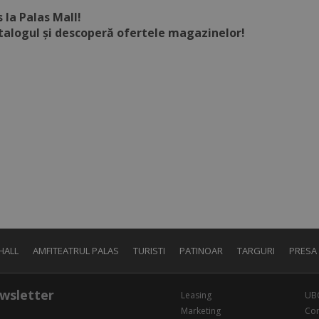
 la Palas Mall!
talogul și descoperă ofertele magazinelor!
HALL
AMFITEATRUL PALAS
TURISTI
PATINOAR
TARGURI
PRESA
wsletter
Leasing
UB
Marketing
Con