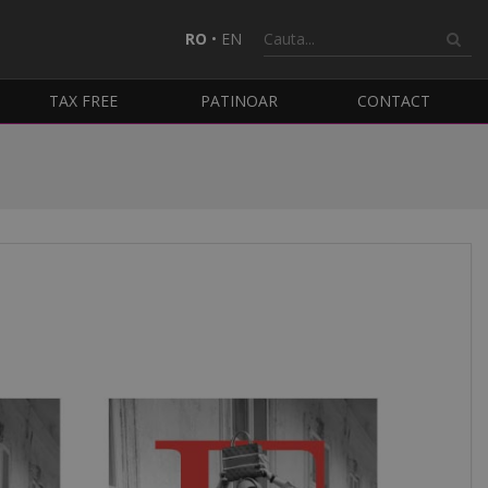
RO
•
EN
TAX FREE
PATINOAR
CONTACT