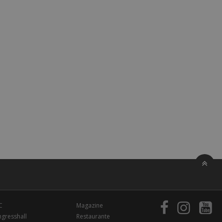
C
Magazine
gresshall
Restaurante