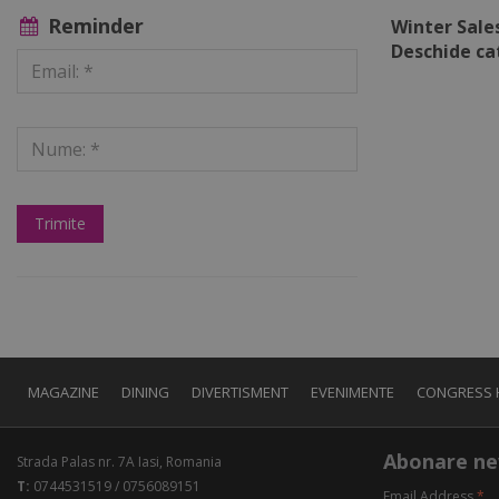
Reminder
Winter Sales
Deschide ca
MAGAZINE
DINING
DIVERTISMENT
EVENIMENTE
CONGRESS 
Abonare ne
Strada Palas nr. 7A Iasi, Romania
T:
0744531519 / 0756089151
Email Address
*