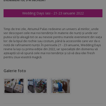
EVENIMENTUL S-A ÎNCHEIAT
Wedding Days Iasi - 21-23 ianuarie 2022
Timp de trei zile, Atriumul Palas redevine un univers al mirilor, unde
vor descoperi cele mai noi tendințe în materie de nunți și unde vor
putea să își aleagă tot ce au nevoie pentru marele eveniment din viața
lor: de la tipul de rochie sau costum, până la accesoriile care vor da o
notă de rafinament nunții. În perioada 21 - 23 ianuarie, Wedding Days
revine la Iași cu prima ediție din 2022, iar specialiștii din domeniu vă
așteaptă să vă spună cele mai noi tendințe și să vă dea idei fresh
pentru ziua voastră magică.
Galerie foto