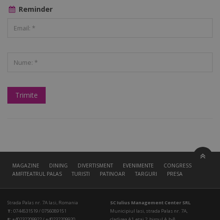
Reminder
MAGAZINE
DINING
DIVERTISMENT
EVENIMENTE
CONGRESS HALL
AMFITEATRUL PALAS
TURISTI
PATINOAR
TARGURI
PRESA
Strada Palas nr. 7A Iasi, Romania
SC Iulius Management Center SRL
T:
0744531519 / 0756089151
Municipiul Iasi, strada Palas nr. 7A,
F:
+40232209922 / +40232209920
cladirea A1, etaj 2, biroul A.b-8