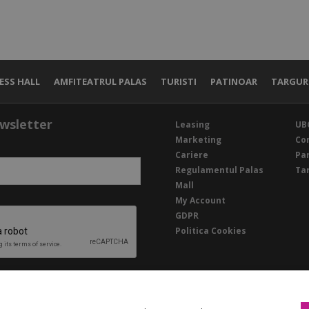
ESS HALL
AMFITEATRUL PALAS
TURISTI
PATINOAR
TARGUR
wsletter
Leasing
UB
Marketing
Co
Cariere
Pa
Regulamentul Palas
Ta
Mall
My Account
GDPR
Politica Cookies