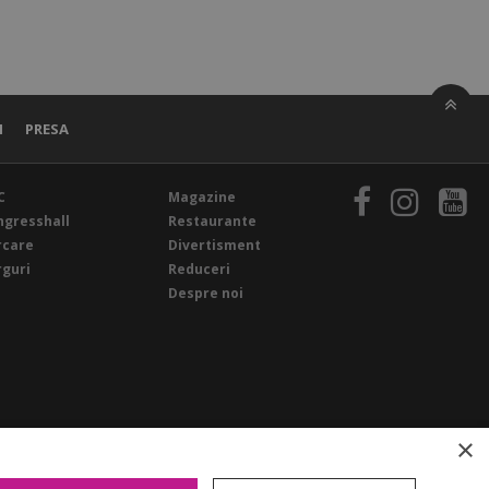
I
PRESA
C
Magazine
ngresshall
Restaurante
rcare
Divertisment
rguri
Reduceri
Despre noi
×