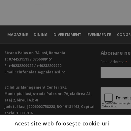
MAGAZINE
DINING
DIVERTISMENT
EVENIMENTE
CONGR
Abonare ne
Strada Palas nr. 7A Iasi, Romania
T:
0744531519 / 0756089151
Email Address
*
F:
+40232209922 / +40232209920
Email:
cinfopalas.a@palasiasi.ro
SC Iulius Management Center SRL
Municipiul Iasi, strada Palas nr. 7A, cladirea A1,
etaj 2, biroul A.b-8
Judetul Iasi, J2006002758228, RO 19181463, Capital
social 1000 RON
Acest site web folosește cookie-uri