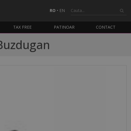
RO
•
EN
TAX FREE
PATINOAR
CONTACT
l Buzdugan