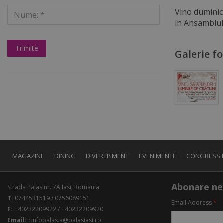
Vino duminica
in Ansamblul 
Galerie f
MAGAZINE
DINING
DIVERTISMENT
EVENIMENTE
CONGRESS 
Abonare ne
Strada Palas nr. 7A Iasi, Romania
T:
0744531519 / 0756089151
Email Address
*
F:
+40232209922 / +40232209920
Email:
cinfopalas.a@palasiasi.ro