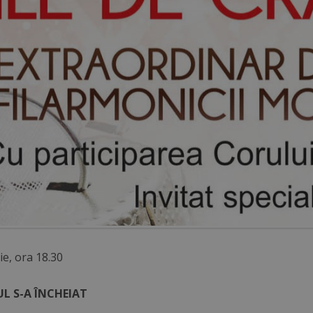
e, ora 18.30
L S-A ÎNCHEIAT