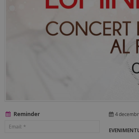
Reminder
4 decembri
EVENIMENTU