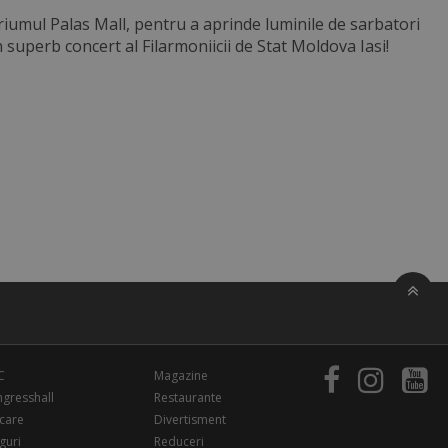
riumul Palas Mall, pentru a aprinde luminile de sarbatori
superb concert al Filarmoniicii de Stat Moldova Iasi!
C
Magazine
gresshall
Restaurante
care
Divertisment
guri
Reduceri