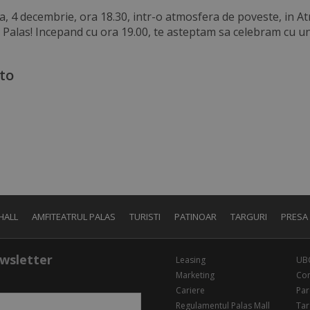
, 4 decembrie, ora 18.30, intr-o atmosfera de poveste, in At
Palas! Incepand cu ora 19.00, te asteptam sa celebram cu un 
oto
HALL
AMFITEATRUL PALAS
TURISTI
PATINOAR
TARGURI
PRESA
wsletter
Leasing
UB
Marketing
Con
Cariere
Par
Regulamentul Palas Mall
Tar