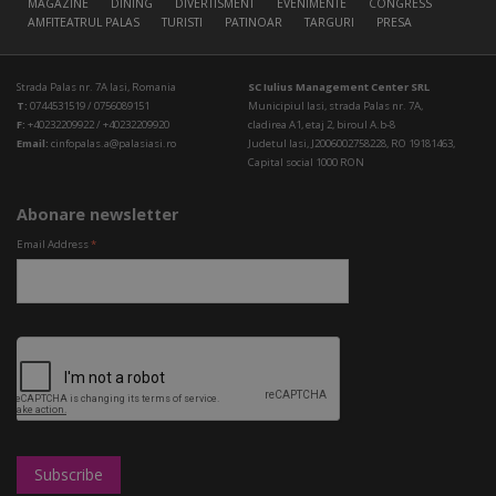
MAGAZINE
DINING
DIVERTISMENT
EVENIMENTE
CONGRESS HALL
AMFITEATRUL PALAS
TURISTI
PATINOAR
TARGURI
PRESA
Strada Palas nr. 7A Iasi, Romania
SC Iulius Management Center SRL
T:
0744531519 / 0756089151
Municipiul Iasi, strada Palas nr. 7A,
F:
+40232209922 / +40232209920
cladirea A1, etaj 2, biroul A.b-8
Email:
cinfopalas.a@palasiasi.ro
Judetul Iasi, J2006002758228, RO 19181463,
Capital social 1000 RON
Abonare newsletter
Email Address
*