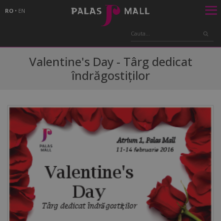
RO
•
EN
Valentine's Day - Târg dedicat
îndrăgostiților