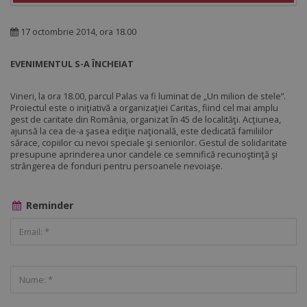
17 octombrie 2014, ora 18.00
EVENIMENTUL S-A ÎNCHEIAT
Vineri, la ora 18.00, parcul Palas va fi luminat de „Un milion de stele”.
Proiectul este o iniţiativă a organizaţiei Caritas, fiind cel mai amplu
gest de caritate din România, organizat în 45 de localităţi. Acţiunea,
ajunsă la cea de-a şasea ediţie naţională, este dedicată familiilor
sărace, copiilor cu nevoi speciale şi seniorilor. Gestul de solidaritate
presupune aprinderea unor candele ce semnifică recunoştinţă şi
strângerea de fonduri pentru persoanele nevoiaşe.
Reminder