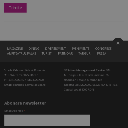
MAGAZINE
DINING
DIVERTISMENT
EVENIMENTE
CONGRESS HALL
AMFITEATRUL PALAS
TURISTI
PATINOAR
TARGURI
PRESA
Strada Palas nr. 7A Iasi, Romania
SC Iulius Management Center SRL
T:
0744531519 / 0756089151
Municipiul Iasi, strada Palas nr. 7A,
F:
+40232209922 / +40232209920
cladirea A1, etaj 2, biroul A.b-8
Email:
cinfopalas.a@palasiasi.ro
Judetul Iasi, J2006002758228, RO 19181463,
Capital social 1000 RON
Abonare newsletter
Email Address
*