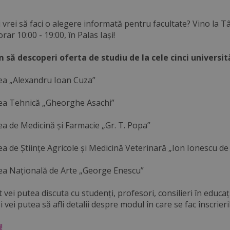
 și vrei să faci o alegere informată pentru facultate? Vino la Tâ
orar 10:00 - 19:00, în Palas Iași!
să descoperi oferta de studiu de la cele cinci universităț
tea „Alexandru Ioan Cuza”
tea Tehnică „Gheorghe Asachi”
ea de Medicină și Farmacie „Gr. T. Popa”
ea de Științe Agricole și Medicină Veterinară „Ion Ionescu de
tea Națională de Arte „George Enescu”
vei putea discuta cu studenți, profesori, consilieri în educaț
 vei putea să afli detalii despre modul în care se fac înscrieril
!