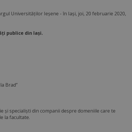
rgul Universităților Ieșene - în Iași, joi, 20 februarie 2020,
i publice din Iași.
 la Brad”
ie și specialiști din companii despre domeniile care te
e la facultate.