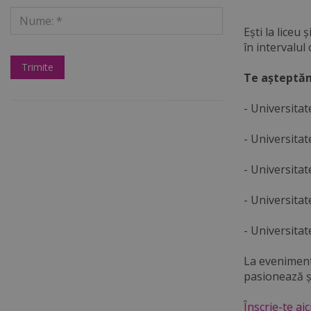
Ești la liceu
în intervalul 
Te așteptăm 
- Universita
- Universita
- Universitat
- Universitat
- Universita
La eveniment 
pasionează și
Înscrie-te aici