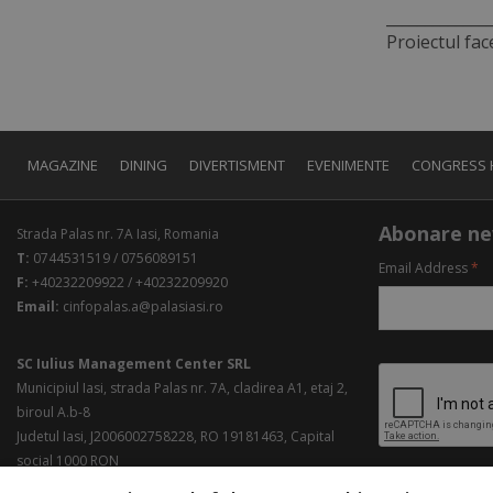
_____________
Proiectul fac
MAGAZINE
DINING
DIVERTISMENT
EVENIMENTE
CONGRESS 
Abonare ne
Strada Palas nr. 7A Iasi, Romania
T:
0744531519 / 0756089151
Email Address
*
F:
+40232209922 / +40232209920
Email:
cinfopalas.a@palasiasi.ro
SC Iulius Management Center SRL
Municipiul Iasi, strada Palas nr. 7A, cladirea A1, etaj 2,
biroul A.b-8
Judetul Iasi, J2006002758228, RO 19181463, Capital
social 1000 RON