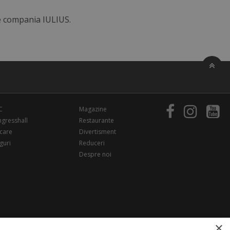
de compania IULIUS.
C
Magazine
gresshall
Restaurante
care
Divertisment
guri
Reduceri
Despre noi
×