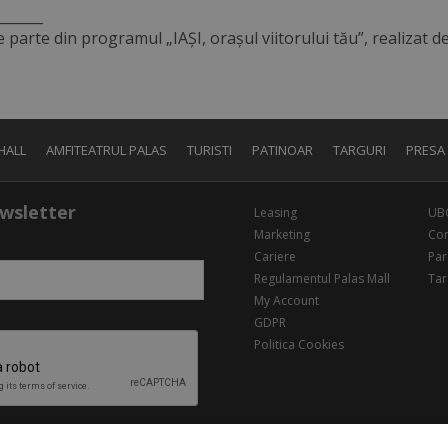
_______
e parte din programul „IAȘI, orașul viitorului tău”, realizat 
HALL
AMFITEATRUL PALAS
TURISTI
PATINOAR
TARGURI
PRESA
wsletter
Leasing
UB
Marketing
Con
Cariere
Par
Regulamentul Palas Mall
Tar
My Account
GDPR
Politica Cookies