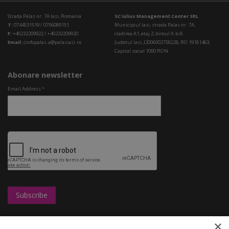
Strada Palas nr. 7A Iasi, Romania
SC Iulius Management Center SRL
T:
0744531519 / 0756089151
Municipiul Iasi, strada Palas nr. 7A,
F:
+40232209922 / +40232209920
cladirea A1, etaj 2, biroul A.b-8
Email:
cinfopalas.a@palasiasi.ro
Judetul Iasi, J2006002758228, RO 19181463,
Capital social 1000 RON
Abonare newsletter
Email Address
*
×
Leasing
UBC
Magazine