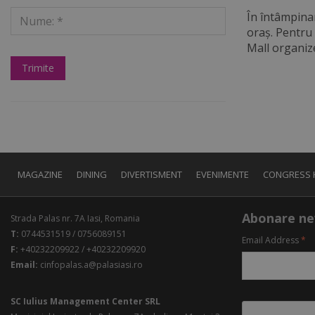
În întâmpinar
oraș. Pentru 
Mall organiz
MAGAZINE
DINING
DIVERTISMENT
EVENIMENTE
CONGRESS 
Abonare ne
Strada Palas nr. 7A Iasi, Romania
T:
0744531519 / 0756089151
Email Address
*
F:
+40232209922 / +40232209920
Email:
cinfopalas.a@palasiasi.ro
SC Iulius Management Center SRL