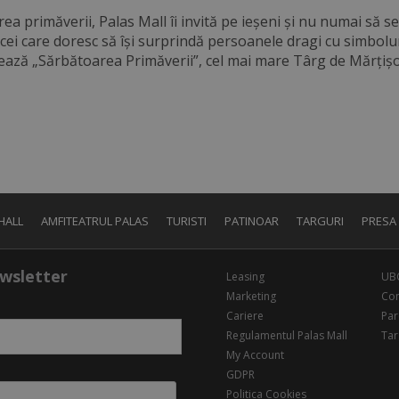
ea primăverii, Palas Mall îi invită pe ieșeni și nu numai să
cei care doresc să își surprindă persoanele dragi cu simbolu
ează „Sărbătoarea Primăverii”, cel mai mare Târg de Mărțiș
HALL
AMFITEATRUL PALAS
TURISTI
PATINOAR
TARGURI
PRESA
wsletter
Leasing
UB
Marketing
Con
Cariere
Par
Regulamentul Palas Mall
Tar
My Account
GDPR
Politica Cookies