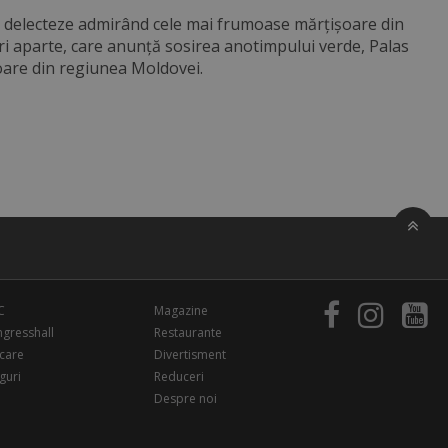
 se delecteze admirând cele mai frumoase mărțișoare din
ri aparte, care anunță sosirea anotimpului verde, Palas
oare din regiunea Moldovei.
C
Magazine
gresshall
Restaurante
care
Divertisment
guri
Reduceri
Despre noi