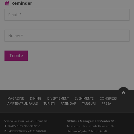
Reminder
MAGAZINE
DINING
DIVERTISMENT
EVENIMENTE
CONGRESS HALL
AMFITEATRUL PALAS
TURISTI
PATINOAR
TARGURI
PRESA
Strada Palas nr. 7A Iasi, Romania
SC Iulius Management Center SRL
T:
0744531519 / 0756089151
Municipiul Iasi, strada Palas nr. 7A,
F:
+40232209922 / +40232209920
cladirea A1, etaj 2, biroul A.b-8