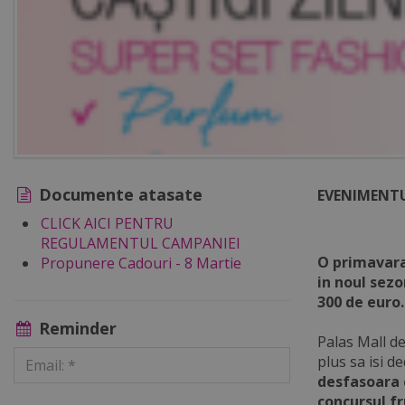
Documente atasate
EVENIMENTU
CLICK AICI PENTRU
REGULAMENTUL CAMPANIEI
O primavara 
Propunere Cadouri - 8 Martie
in noul sezo
300 de euro.
Reminder
Palas Mall de
plus sa isi d
desfasoara c
concursul f