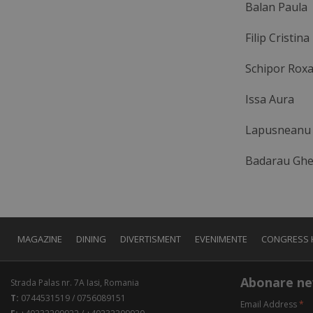
Balan Paula
Filip Cristina
Schipor Rox
Issa Aura
Lapusneanu 
Badarau Gh
MAGAZINE
DINING
DIVERTISMENT
EVENIMENTE
CONGRESS 
Abonare ne
Strada Palas nr. 7A Iasi, Romania
T:
0744531519 / 0756089151
Email Address
*