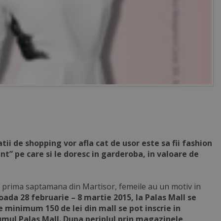
tii de shopping vor afla cat de usor este sa fii fashion
ent” pe care si le doresc in garderoba, in valoare de
 In prima saptamana din Martisor, femeile au un motiv in
ioada 28 februarie – 8 martie 2015, la Palas Mall se
 minimum 150 de lei din mall se pot inscrie in
umul Palas Mall. Dupa periplul prin magazinele