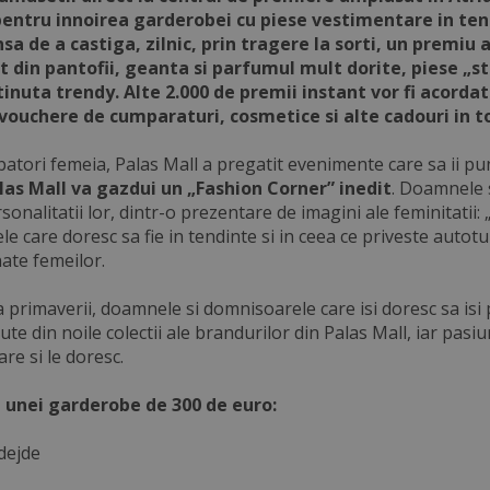
pentru innoirea garderobei cu piese vestimentare in te
sa de a castiga, zilnic, prin tragere la sorti, un premiu
t din pantofii, geanta si parfumul mult dorite, piese „s
tinuta trendy. Alte 2.000 de premii instant vor fi acorda
ouchere de cumparaturi, cosmetice si alte cadouri in to
batori femeia, Palas Mall a pregatit evenimente care sa ii p
las Mall va gazdui un „Fashion Corner” inedit
. Doamnele s
sonalitatii lor, dintr-o prezentare de imagini ale feminitatii
e care doresc sa fie in tendinte si in ceea ce priveste auto
ate femeilor.
 primaverii, doamnele si domnisoarele care isi doresc sa isi 
te din noile colectii ale brandurilor din Palas Mall, iar pas
are si le doresc.
i unei garderobe de 300 de euro:
dejde