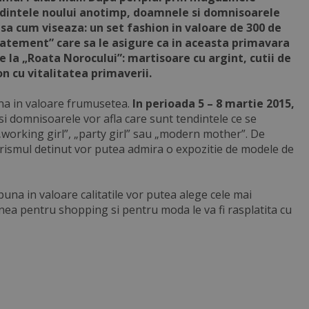
ndintele noului anotimp, doamnele si domnisoarele
 asa cum viseaza: un set fashion in valoare de 300 de
tatement” care sa le asigure ca in aceasta primavara
te la „Roata Norocului”: martisoare cu argint, cutii de
n cu vitalitatea primaverii.
una in valoare frumusetea.
In perioada 5 – 8 martie 2015,
i domnisoarele vor afla care sunt tendintele ce se
: „working girl”, „party girl” sau „modern mother”. De
turismul detinut vor putea admira o expozitie de modele de
puna in valoare calitatile vor putea alege cele mai
iunea pentru shopping si pentru moda le va fi rasplatita cu