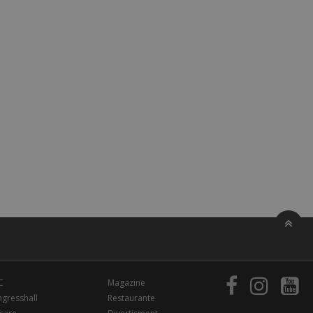
C
Magazine
gresshall
Restaurante