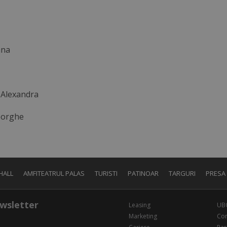
ana
Alexandra
eorghe
HALL
AMFITEATRUL PALAS
TURISTI
PATINOAR
TARGURI
PRESA
wsletter
Leasing
UB
Marketing
Con