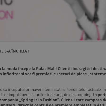
L S-A ÎNCHEIAT
la moda incepe la Palas Mall! Clientii indragitei destina
n infloritor si vor fi premiati cu seturi de piese „statem
dica inceputul primaverii feminitatii si tendintelor actuale.
edice timpul liber sesiunilor indelungate de shopping.
In per
ampania „Spring is in Fashion”. Clientii care cumpara de
rumusetii direct la centrul de premiere amplasat in Atri