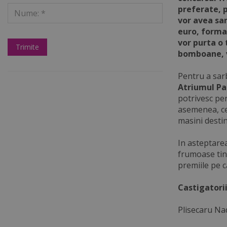
preferate, 
vor avea san
euro, forma
vor purta o 
bomboane, v
Pentru a sar
Atriumul Pa
potrivesc per
asemenea, cel
masini destin
In asteptarea
frumoase tinu
premiile pe c
Castigatori
Plisecaru Na