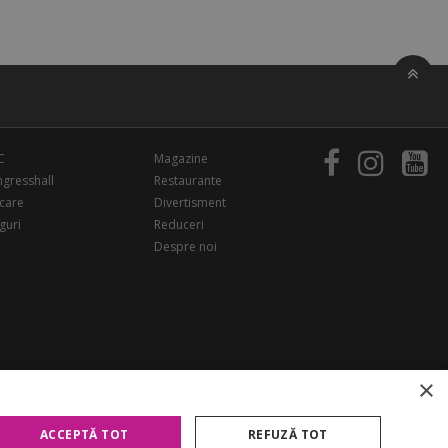
C
Magazine
gresshall
Restaurante
care
Divertisment
guri
Reduceri
Despre noi
×
ACCEPTĂ TOT
REFUZĂ TOT