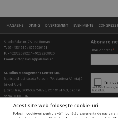
MAGAZINE
DINING
DIVERTISMENT
EVENIMENTE
CONGRESS 
Abonare ne
Strada Palas nr. 7A Iasi, Romania
T:
0744531519 / 0756089151
Email Address
*
F:
+40232209922 / +40232209920
Email:
cinfopalas.a@palasiasi.ro
SC Iulius Management Center SRL
Municipiul Iasi, strada Palas nr. 7A, cladirea A1, etaj 2,
biroul A.b-8
Judetul Iasi, J2006002758228, RO 19181463, Capital
social 1000 RON
Acest site web folosește cookie-uri
Folosim cookie-uri pentru a vă îmbunătăți experiența de navigare, 