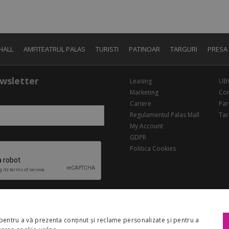
HALL
AMFITEATRUL PALAS
TURISTI
PATINOAR
TARGURI
PRESA
wsletter
Leasing
UB
Marketing
Con
Cariere
Par
Regulamentul Palas Mall
Tar
My Account
GDPR
Politica Cookies
pentru a vă prezenta conținut și reclame personalizate și pentru a