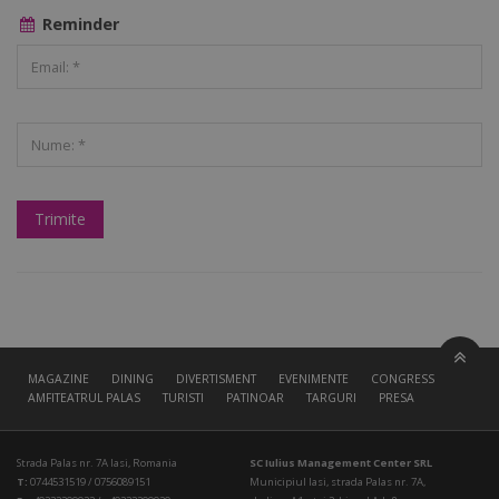
Reminder
MAGAZINE
DINING
DIVERTISMENT
EVENIMENTE
CONGRESS HALL
AMFITEATRUL PALAS
TURISTI
PATINOAR
TARGURI
PRESA
Strada Palas nr. 7A Iasi, Romania
SC Iulius Management Center SRL
T:
0744531519 / 0756089151
Municipiul Iasi, strada Palas nr. 7A,