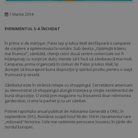
1 Martie 2014
EVENIMENTUL S-A ÎNCHEIAT
În prima zi de mărţişor, Palas Iaşi şi Iulius Mall desfăşoară o campanie
de creştere a optimismului la români. Sub deviza „Optimiştii trăiesc
mai frumos!”, sâmbătă, clienţii celor două centre comerciale vor fi
întâmpinaţi cu surprize dulci, menite să îi facă să zâmbească mai mult.
Campania, prima organizată în comun de Palas şi Iulius Mall, îşi
doreşte să încurajeze buna dispoziţie şi spiritul pozitiv, pentru o viaţă
frumoasă şi veselă.
Zâmbetul este în strânsă relaţie cu shoppingul. Cercetătorii americani
au demonstrat că shoppingul alungă tristeţea şi creşte sentimentul de
bună-dispoziţie. O vizită prin magazine nu înseamnă doar reînnoirea
garderobei, ci vine la pachet şi cu un zâmbet.
Potrivit raportului anual publicat de Adunarea Generală a ONU, în
septembrie 2013, România ocupă locul 90 din 156 în clasamentul care
„măsoară” fericirea. Cele mai optimiste persoane locuiesc în ţările din
nordul Europei.