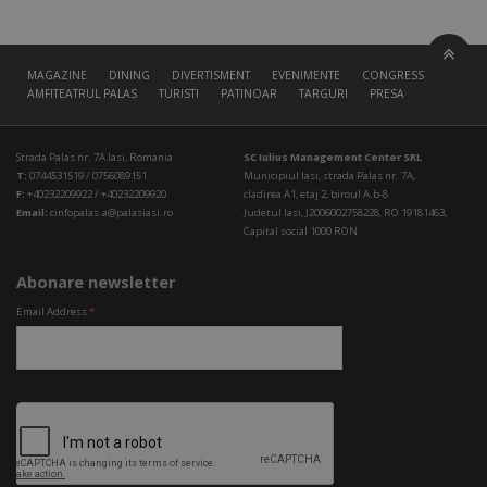
MAGAZINE
DINING
DIVERTISMENT
EVENIMENTE
CONGRESS HALL
AMFITEATRUL PALAS
TURISTI
PATINOAR
TARGURI
PRESA
Strada Palas nr. 7A Iasi, Romania
SC Iulius Management Center SRL
T:
0744531519 / 0756089151
Municipiul Iasi, strada Palas nr. 7A,
F:
+40232209922 / +40232209920
cladirea A1, etaj 2, biroul A.b-8
Email:
cinfopalas.a@palasiasi.ro
Judetul Iasi, J2006002758228, RO 19181463,
Capital social 1000 RON
Abonare newsletter
Email Address
*