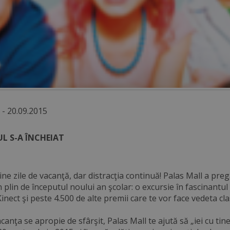
 - 20.09.2015
L S-A ÎNCHEIAT
ne zile de vacanţă, dar distracţia continuă! Palas Mall a pregăt
n plin de începutul noului an şcolar: o excursie în fascinan
inect şi peste 4.500 de alte premii care te vor face vedeta cla
canţa se apropie de sfârşit, Palas Mall te ajută să „iei cu ti