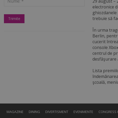
29 august – 2
electronice d
ghiozdanele 
trebuie să fa
În urma trage
Berlin, pentr
cucerit între
console Xbox 
centrul de p
desfăşurare a
Lista premiil
îndemânarea l
şcoală, meniu
MAGAZINE
DINING
DIVERTISMENT
EVENIMENTE
CONGRESS 