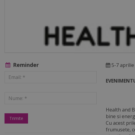
Reminder
5-7 aprilie
EVENIMENTU
Health and Be
bine si ener
Cu acest pril
frumusete, ce