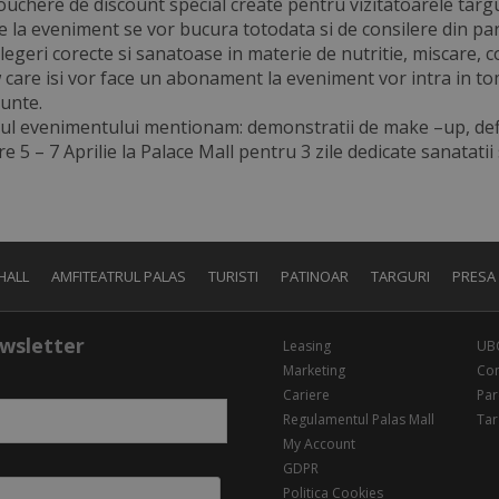
vouchere de discount special create pentru vizitatoarele targu
 la eveniment se vor bucura totodata si de consilere din part
egeri corecte si sanatoase in materie de nutritie, miscare, co
care isi vor face un abonament la eveniment vor intra in 
munte.
l evenimentului mentionam: demonstratii de make –up, defil
e 5 – 7 Aprilie la Palace Mall pentru 3 zile dedicate sanatatii 
HALL
AMFITEATRUL PALAS
TURISTI
PATINOAR
TARGURI
PRESA
wsletter
Leasing
UB
Marketing
Con
Cariere
Par
Regulamentul Palas Mall
Tar
My Account
GDPR
Politica Cookies