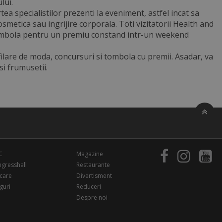
lui.
ea specialistilor prezenti la eveniment, astfel incat sa
smetica sau ingrijire corporala. Toti vizitatorii Health and
tombola pentru un premiu constand intr-un weekend
are de moda, concursuri si tombola cu premii. Asadar, va
si frumusetii.
C
Magazine
gresshall
Restaurante
care
Divertisment
guri
Reduceri
Despre noi