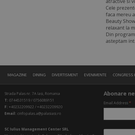
atractive si 
Cele prezente
faca mereu al
Beauty Show 
relaxant la 
Din programu
asteptam intr
MAGAZINE
DINING
DIVERTISMENT
EVENIMENTE
CONGRESS 
Abonare ne
Strada Palas nr. 7A Iasi, Romania
T:
0744531519 / 0756089151
Email Address
*
F:
+40232209922 / +40232209920
Email:
cinfopalas.a@palasiasi.ro
SC Iulius Management Center SRL