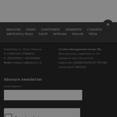
MAGAZINE
DINING
DIVERTISMENT
EVENIMENTE
CONGRESS HALL
AMFITEATRUL PALAS
TURISTI
PATINOAR
TARGURI
PRESA
Strada Palas nr. 7A Iasi, Romania
SC Iulius Management Center SRL
T:
0744531519 / 0756089151
Municipiul Iasi, strada Palas nr. 7A,
F:
+40232209922 / +40232209920
cladirea A1, etaj 2, biroul A.b-8
Email:
cinfopalas.a@palasiasi.ro
Judetul Iasi, J2006002758228, RO 19181463,
Capital social 1000 RON
Abonare newsletter
Email Address
*