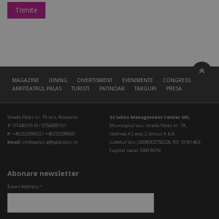
MAGAZINE
DINING
DIVERTISMENT
EVENIMENTE
CONGRESS HALL
AMFITEATRUL PALAS
TURISTI
PATINOAR
TARGURI
PRESA
Strada Palas nr. 7A Iasi, Romania
SC Iulius Management Center SRL
T:
0744531519 / 0756089151
Municipiul Iasi, strada Palas nr. 7A,
F:
+40232209922 / +40232209920
cladirea A1, etaj 2, biroul A.b-8
Email:
cinfopalas.a@palasiasi.ro
Judetul Iasi, J2006002758228, RO 19181463,
Capital social 1000 RON
Abonare newsletter
Email Address
*