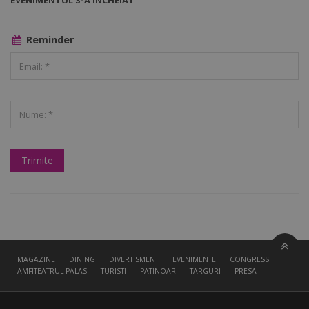
EVENIMENTUL S-A ÎNCHEIAT
Reminder
MAGAZINE
DINING
DIVERTISMENT
EVENIMENTE
CONGRESS HALL
AMFITEATRUL PALAS
TURISTI
PATINOAR
TARGURI
PRESA