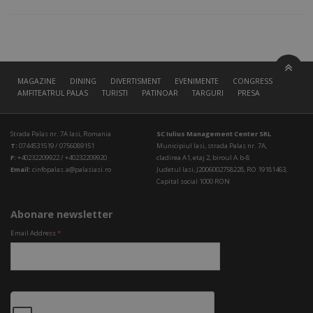
MAGAZINE
DINING
DIVERTISMENT
EVENIMENTE
CONGRESS HALL
AMFITEATRUL PALAS
TURISTI
PATINOAR
TARGURI
PRESA
Strada Palas nr. 7A Iasi, Romania
SC Iulius Management Center SRL
T:
0744531519 / 0756089151
Municipiul Iasi, strada Palas nr. 7A,
F:
+40232209922 / +40232209920
cladirea A1, etaj 2, biroul A.b-8
Email:
cinfopalas.a@palasiasi.ro
Judetul Iasi, J2006002758228, RO 19181463,
Capital social 1000 RON
Abonare newsletter
Email Address
*