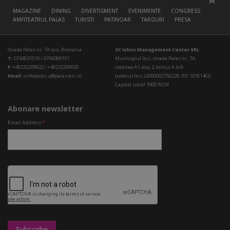
MAGAZINE
DINING
DIVERTISMENT
EVENIMENTE
CONGRESS HALL
AMFITEATRUL PALAS
TURISTI
PATINOAR
TARGURI
PRESA
Strada Palas nr. 7A Iasi, Romania
SC Iulius Management Center SRL
T:
0744531519 / 0756089151
Municipiul Iasi, strada Palas nr. 7A,
F:
+40232209922 / +40232209920
cladirea A1, etaj 2, biroul A.b-8
Email:
cinfopalas.a@palasiasi.ro
Judetul Iasi, J2006002758228, RO 19181463,
Capital social 1000 RON
Abonare newsletter
Email Address
*