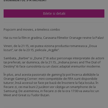
EVENIMENTUL S-A ÎNCHEIAT
Bilete si detalii
Popcorn and movies, a timeless combo
Hai cu noi la film in gradina, Caravana Filmelor Oranage revine la Palas!
Vineri, de la 21:15, vei putea viziona productia romaneasca „Doua
lozuri”, iar de la 23:15, pelicula „Argylle”.
Sambata, „Barbie” si „Dune 2” iti aduc personaje interpretate de actorii
tai preferati, iar duminica, de la 21:15, „Indiana Jones and The Dial of
Destiny” iti face cunostinta cu un clasic adaptat vremurilor moderne.
În plus, anul acesta pasionații de gaming își pot încerca abilitățile la
Orange Gaming Corner: mini-competițiile de FIFA sunt disponibile
tuturor, însă accesul se face pe bază de înscriere la fața locului. În
fiecare zi, cei mai buni 2 jucători vor câștiga un smartphone de la
Samsung. De asemenea, in fiecare zi de la ora 17:00 va avea loc un
Meet and Great cu Tudor Buțan.