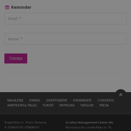
Reminder
MAGAZINE
DINING
DIVERTISMENT
EVENIMENTE
CONGRESS HALL
AMFITEATRUL PALAS
TURISTI
PATINOAR
TARGURI
PRESA
Strada Palas nr. 7A Iasi, Romania
SC Iulius Management Center SRL
T:
0744531519 / 0756089151
Municipiul Iasi, strada Palas nr. 7A,