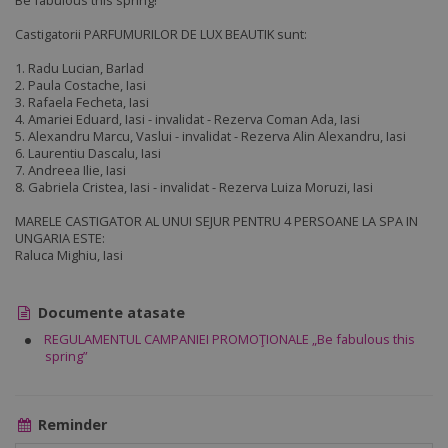
Be fabulous this spring!
Castigatorii PARFUMURILOR DE LUX BEAUTIK sunt:
1. Radu Lucian, Barlad
2. Paula Costache, Iasi
3. Rafaela Fecheta, Iasi
4. Amariei Eduard, Iasi - invalidat - Rezerva Coman Ada, Iasi
5. Alexandru Marcu, Vaslui - invalidat - Rezerva Alin Alexandru, Iasi
6. Laurentiu Dascalu, Iasi
7. Andreea Ilie, Iasi
8. Gabriela Cristea, Iasi - invalidat - Rezerva Luiza Moruzi, Iasi
MARELE CASTIGATOR AL UNUI SEJUR PENTRU 4 PERSOANE LA SPA IN
UNGARIA ESTE:
Raluca Mighiu, Iasi
Documente atasate
REGULAMENTUL CAMPANIEI PROMOŢIONALE „Be fabulous this
spring”
Reminder