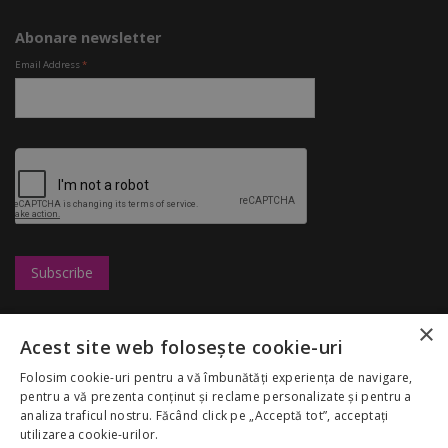
Abonare newsletter
Email Address
*
×
Leasing
UBC
Magazine
Acest site web folosește cookie-uri
Marketing
Congresshall
Restaurante
Cariere
Parcare
Divertisment
Folosim cookie-uri pentru a vă îmbunătăți experiența de navigare,
Regulamentul
Targuri
Reduceri
pentru a vă prezenta conținut și reclame personalizate și pentru a
Palas Mall
Despre noi
analiza traficul nostru. Făcând click pe „Acceptă tot”, acceptați
My Account
GDPR
utilizarea cookie-urilor.
Politica Cookies