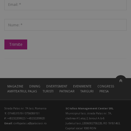
MAGAZINE
DINING
DIVERTISMENT
EVENIMENTE
CONGRESS HALL
AMFITEATRUL PALAS
TURISTI
PATINOAR
TARGURI
PRESA
Strada Palas nr. 7A Iasi, Romania
SC Iulius Management Center SRL
T:
0744531519 / 0756089151
Municipiul Iasi, strada Palas nr. 7A,
F:
+40232209922 / +40232209920
cladirea A1, etaj 2, biroul A.b-8
Email:
cinfopalas.a@palasiasi.ro
Judetul Iasi, J2006002758228, RO 19181463,
Capital social 1000 RON