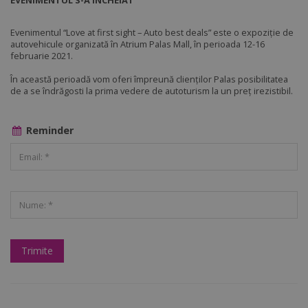
EVENIMENTUL S-A ÎNCHEIAT
Evenimentul “Love at first sight – Auto best deals” este o expoziție de
autovehicule organizată în Atrium Palas Mall, în perioada 12-16
februarie 2021.
În această perioadă vom oferi împreună clienților Palas posibilitatea
de a se îndrăgosti la prima vedere de autoturism la un preț irezistibil.
Reminder