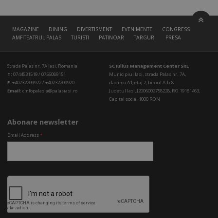
MAGAZINE
DINING
DIVERTISMENT
EVENIMENTE
CONGRESS HALL
AMFITEATRUL PALAS
TURISTI
PATINOAR
TARGURI
PRESA
Strada Palas nr. 7A Iasi, Romania
SC Iulius Management Center SRL
T:
0744531519 / 0756089151
Municipiul Iasi, strada Palas nr. 7A,
F:
+40232209922 / +40232209920
cladirea A1, etaj 2, biroul A.b-8
Email:
cinfopalas.a@palasiasi.ro
Judetul Iasi, J2006002758228, RO 19181463,
Capital social 1000 RON
Abonare newsletter
Email Address
*